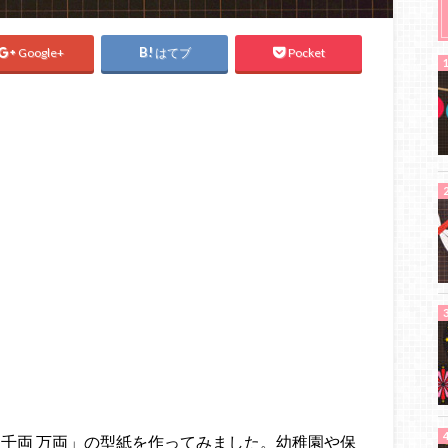
Google+
はてブ
Pocket
 千両 万両」の型紙を作ってみました。幼稚園や保