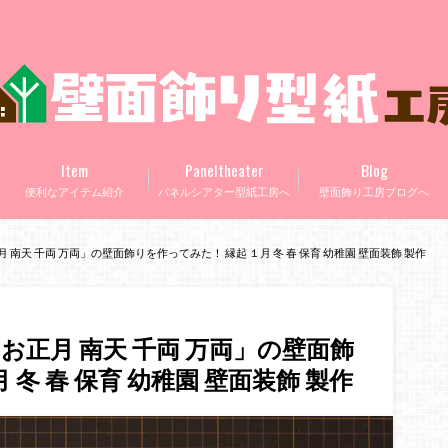
Item
Paneltheater
Blog
便利なアイテム紹介
パネルシアター型紙工房へ
壁面飾り工房ブログへ
南天 千両 万両」の壁面飾りを作ってみた！ 縁起 １月 冬 春 保育 幼稚園 壁面装飾 製作
正月 南天 千両 万両」の壁面飾
 冬 春 保育 幼稚園 壁面装飾 製作