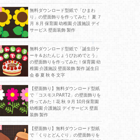
無料ダウンロード型紙で「ひまわ
り」の壁面飾りを作ってみた！ 夏 ７
月 ８月 保育園 幼稚園 介護施設 デイ
サービス 壁面装飾 製作
無料ダウンロード型紙で「誕生日ケ
ーキ＆おたんじょうびおめでとう」
の壁面飾りを作ってみた！保育園 幼
稚園 介護施設 壁面装飾 製作 誕生日
会 春 夏 秋 冬 文字
【壁面飾り】無料ダウンロード型紙
で「コスモスPART2」の壁面飾りを
作ってみた！花 秋 ９月 10月保育園
幼稚園 介護施設 デイサービス 壁面
装飾 製作
【壁面飾り】無料ダウンロード型紙
で「くりとどんぐり」の壁面飾りを