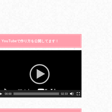
YouTubeで作り方を公開してます！
動
画
プ
レ
ー
ヤ
ー
00:00
02:33