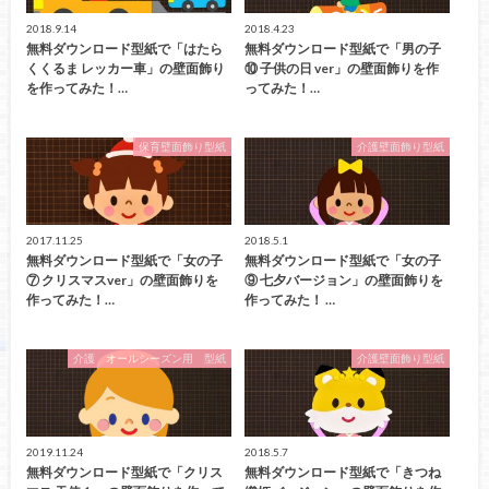
2018.9.14
2018.4.23
無料ダウンロード型紙で「はたら
無料ダウンロード型紙で「男の子
くくるま レッカー車」の壁面飾り
⑩ 子供の日 ver」の壁面飾りを作
を作ってみた！…
ってみた！…
保育壁面飾り型紙
介護壁面飾り型紙
2017.11.25
2018.5.1
無料ダウンロード型紙で「女の子
無料ダウンロード型紙で「女の子
⑦ クリスマスver」の壁面飾りを
⑨ 七夕バージョン」の壁面飾りを
作ってみた！…
作ってみた！ …
介護 オールシーズン用 型紙
介護壁面飾り型紙
2019.11.24
2018.5.7
無料ダウンロード型紙で「クリス
無料ダウンロード型紙で「きつね