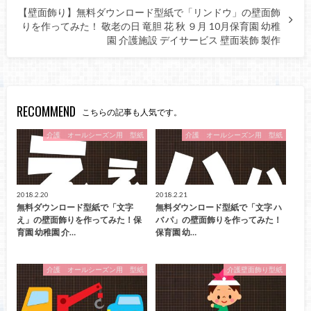
【壁面飾り】無料ダウンロード型紙で「リンドウ」の壁面飾
りを作ってみた！ 敬老の日 竜胆 花 秋 ９月 10月保育園 幼稚
園 介護施設 デイサービス 壁面装飾 製作
RECOMMEND
こちらの記事も人気です。
介護 オールシーズン用 型紙
介護 オールシーズン用 型紙
2018.2.20
2018.2.21
無料ダウンロード型紙で「文字
無料ダウンロード型紙で「文字 ハ
え」の壁面飾りを作ってみた！保
バ パ」の壁面飾りを作ってみた！
育園 幼稚園 介…
保育園 幼…
介護 オールシーズン用 型紙
介護壁面飾り型紙