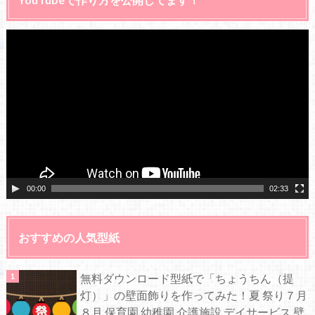
動
画
プ
レ
ー
ヤ
ー
00:00
02:33
おすすめの人気型紙
無料ダウンロード型紙で「ちょうちん（提
灯）」の壁面飾りを作ってみた！夏 祭り７月
８月 保育園 幼稚園 介護施設 デイサービス 壁