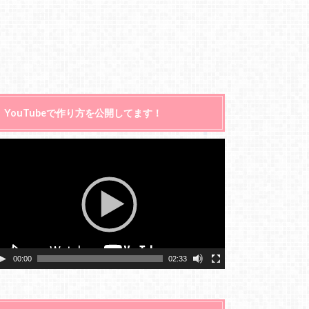
YouTubeで作り方を公開してます！
動
画
プ
レ
ー
ヤ
ー
00:00
02:33