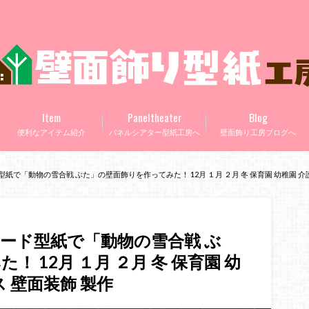
Item
Paneltheater
Blog
便利なアイテム紹介
パネルシアター型紙工房へ
壁面飾り工房ブログへ
で「動物の雪合戦 ぶた」の壁面飾りを作ってみた！ 12月 １月 ２月 冬 保育園 幼稚園 介
ード型紙で「動物の雪合戦 ぶ
 12月 １月 ２月 冬 保育園 幼
 壁面装飾 製作