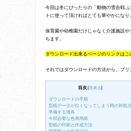
今回は冬にぴったりの「動物の雪合戦 
トに使って頂ければとても華やかになり
保育園や幼稚園だけじゃなく介護施設や
ちます。
ダウンロード出来るページのリンクはこ
それではダウンロードの方法から、プリ
目次
[
非表示
]
ダウンロードの手順
型紙データが白くなってしまう時の対処
準備する道具
今回必要な色画用紙
型紙の印刷と作成方法
壁面飾りの作成方法