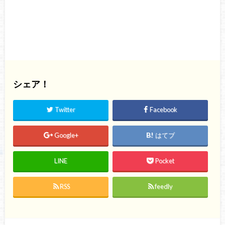
シェア！
Twitter
Facebook
Google+
はてブ
LINE
Pocket
RSS
feedly