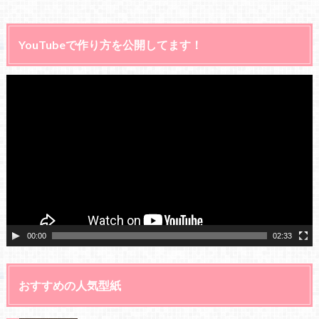
YouTubeで作り方を公開してます！
動
画
プ
レ
ー
ヤ
ー
00:00
02:33
おすすめの人気型紙