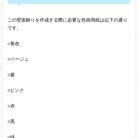
この壁面飾りを作成する際に必要な色画用紙は以下の通り
です。
○黄色
○ベージュ
○紫
○ピンク
○赤
○黒
○緑