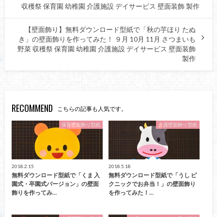
収穫祭 保育園 幼稚園 介護施設 デイサービス 壁面装飾 製作
【壁面飾り】無料ダウンロード型紙で「秋の芋ほり たぬ
き」の壁面飾りを作ってみた！ ９月 10月 11月 さつまいも
野菜 収穫祭 保育園 幼稚園 介護施設 デイサービス 壁面装飾
製作
RECOMMEND
こちらの記事も人気です。
保育壁面飾り型紙
介護壁面飾り型紙
2018.2.15
2018.5.18
無料ダウンロード型紙で「くま 入
無料ダウンロード型紙で「うし ピ
園式・卒園式バージョン」の壁面
クニックでお弁当！」の壁面飾り
飾りを作ってみ…
を作ってみた！…