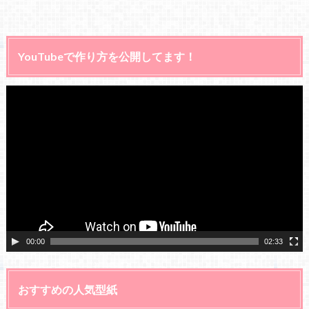
YouTubeで作り方を公開してます！
動
画
プ
レ
ー
ヤ
ー
00:00
02:33
おすすめの人気型紙