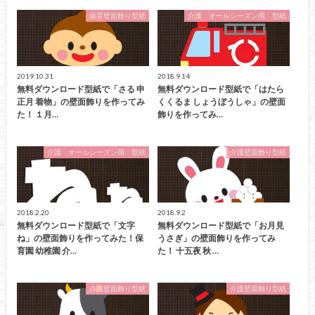
保育壁面飾り型紙
介護 オールシーズン用 型紙
2019.10.31
2018.9.14
無料ダウンロード型紙で「さる 申
無料ダウンロード型紙で「はたら
正月 着物」の壁面飾りを作ってみ
くくるま しょうぼうしゃ」の壁面
た！ １月…
飾りを作ってみ…
介護 オールシーズン用 型紙
介護壁面飾り型紙
2018.2.20
2018.9.2
無料ダウンロード型紙で「文字
無料ダウンロード型紙で「お月見
ね」の壁面飾りを作ってみた！保
うさぎ」の壁面飾りを作ってみ
育園 幼稚園 介…
た！ 十五夜 秋 …
介護壁面飾り型紙
介護壁面飾り型紙