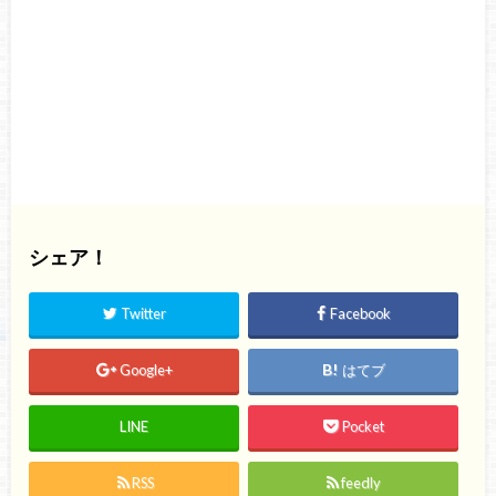
シェア！
Twitter
Facebook
Google+
はてブ
LINE
Pocket
RSS
feedly