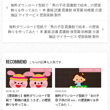
無料ダウンロード型紙で「男の子④ 図書館で絵本」の壁面
飾りを作ってみた！ 本 書籍 読書 図書館 保育園 幼稚園 介護
施設 デイサービス 壁面装飾 製作
無料ダウンロード型紙で「男の子⑤ 図書館で絵本」の壁面
飾りを作ってみた！ 本 書籍 読書 図書館 保育園 幼稚園 介護
施設 デイサービス 壁面装飾 製作
RECOMMEND
こちらの記事も人気です。
介護壁面飾り型紙
介護壁面飾り型紙
2018.10.19
2018.4.23
【壁面飾り】無料ダウンロード型
無料ダウンロード型紙で「女の子
紙で「動物の遠足 うさぎ」の壁面
③ 子供の日 ver」の壁面飾りを作
飾りを作ってみ…
ってみた！…