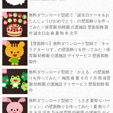
無料ダウンロード型紙で「誕生日ケーキ＆お
たんじょうびおめでとう」の壁面飾りを作っ
てみた！保育園 幼稚園 介護施設 壁面装飾 製
作 誕生日会 春 夏 秋 冬 文字
【壁面飾り】無料ダウンロード型紙で「キャ
ラクター りす」の壁面飾りを作ってみた！保
育園 幼稚園 介護施設 デイサービス 壁面装飾
製作
無料ダウンロード型紙で「かえる」の壁面飾
りを作ってみた！ 梅雨 春 夏 ６月 ７月 雨 保育
園 幼稚園 介護施設 デイサービス 壁面装飾 製
作
無料ダウンロード型紙で「うさぎ 夏祭りバー
ジョン」の壁面飾りを作ってみた！夏 祭り７
月 ８月 浴衣 花火保育園 幼稚園 介護施設 デイ