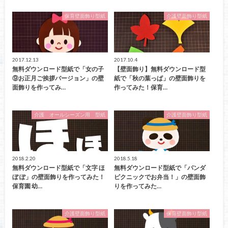
保育壁面飾り型紙
介護壁面飾り型紙
2017.12.13
2017.10.4
無料ダウンロード型紙で「女の子
【壁面飾り】無料ダウンロード型
⑨お正月ご挨拶バージョン」の壁
紙で「秋の葉っぱ」の壁面飾りを
面飾りを作ってみ…
作ってみた！保育…
介護 オールシーズン用 型紙
介護壁面飾り型紙
2018.2.20
2018.5.18
無料ダウンロード型紙で「文字 ほ
無料ダウンロード型紙で「パンダ
ぼ ぽ」の壁面飾りを作ってみた！
ピクニックでお弁当！」の壁面飾
保育園 幼…
りを作ってみた…
介護壁面飾り型紙
保育壁面飾り型紙