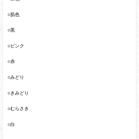
○肌色
○黒
○ピンク
○赤
○みどり
○きみどり
○むらさき
○白