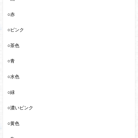
○赤
○ピンク
○茶色
○青
○水色
○緑
○濃いピンク
○黄色