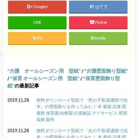
Google+
はてブ
LINE
Pocket
RSS
feedly
介護 オールシーズン用 型紙
/
介護壁面飾り型紙
/
保育 オールシーズン用 型紙
/
保育壁面飾り型
紙
の最新記事
2019.11.28
無料ダウンロード型紙で「男の子⑩ 図書館で絵
本」の壁面飾りを作ってみた！ 本 書籍 読書 図
書館 保育園 幼稚園 介護施設 デイサービス 壁面
装飾 製作
2019.11.28
無料ダウンロード型紙で「女の子⑩ 図書館で絵
本」の壁面飾りを作ってみた！ 本 書籍 読書 図