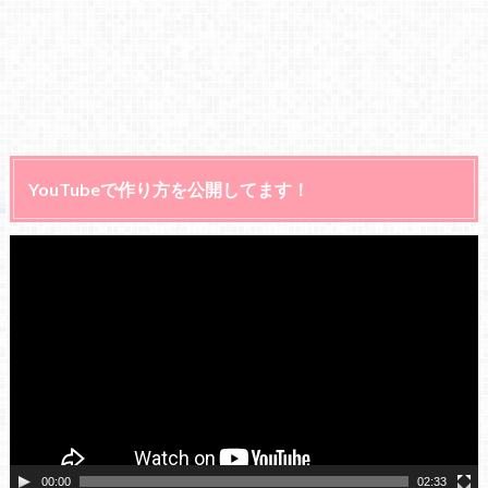
YouTubeで作り方を公開してます！
動
画
プ
レ
ー
ヤ
ー
00:00
02:33