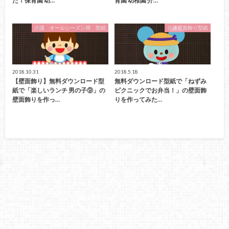
た！保育園 幼…
育園 幼稚園 介…
介護 オールシーズン用 型紙
介護壁面飾り型紙
2018.10.31
2018.5.18
【壁面飾り】無料ダウンロード型
無料ダウンロード型紙で「ねずみ
紙で「楽しいランチ 男の子⑨」の
ピクニックでお弁当！」の壁面飾
壁面飾りを作っ…
りを作ってみた…