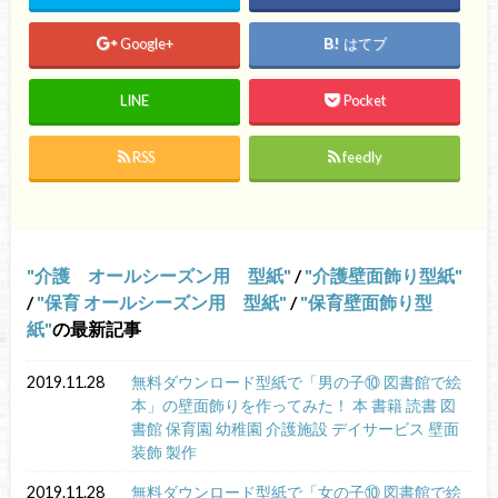
Google+
はてブ
LINE
Pocket
RSS
feedly
介護 オールシーズン用 型紙
/
介護壁面飾り型紙
/
保育 オールシーズン用 型紙
/
保育壁面飾り型
紙
の最新記事
2019.11.28
無料ダウンロード型紙で「男の子⑩ 図書館で絵
本」の壁面飾りを作ってみた！ 本 書籍 読書 図
書館 保育園 幼稚園 介護施設 デイサービス 壁面
装飾 製作
2019.11.28
無料ダウンロード型紙で「女の子⑩ 図書館で絵