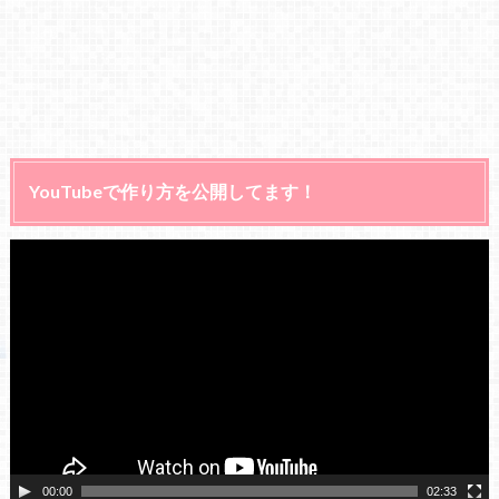
YouTubeで作り方を公開してます！
動
画
プ
レ
ー
ヤ
ー
00:00
02:33