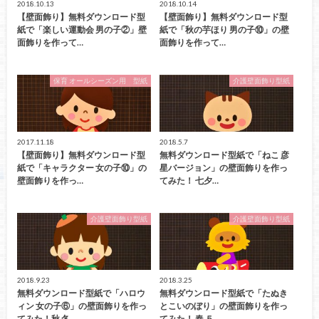
2018.10.13
2018.10.14
【壁面飾り】無料ダウンロード型
【壁面飾り】無料ダウンロード型
紙で「楽しい運動会 男の子②」壁
紙で「秋の芋ほり 男の子⑩」の壁
面飾りを作って…
面飾りを作って…
保育 オールシーズン用 型紙
介護壁面飾り型紙
2017.11.18
2018.5.7
【壁面飾り】無料ダウンロード型
無料ダウンロード型紙で「ねこ 彦
紙で「キャラクター 女の子⑩」の
星バージョン」の壁面飾りを作っ
壁面飾りを作っ…
てみた！ 七夕…
介護壁面飾り型紙
介護壁面飾り型紙
2018.9.23
2018.3.25
無料ダウンロード型紙で「ハロウ
無料ダウンロード型紙で「たぬき
ィン 女の子⑥」の壁面飾りを作っ
とこいのぼり」の壁面飾りを作っ
てみた！秋 冬…
てみた！ 春 ５…