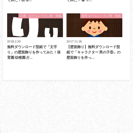
介護 オールシーズン用 型紙
保育 オールシーズン用 型紙
2018.2.20
2017.11.18
無料ダウンロード型紙で「文字
【壁面飾り】無料ダウンロード型
り」の壁面飾りを作ってみた！保
紙で「キャラクター 男の子⑥」の
育園 幼稚園 介…
壁面飾りを作っ…