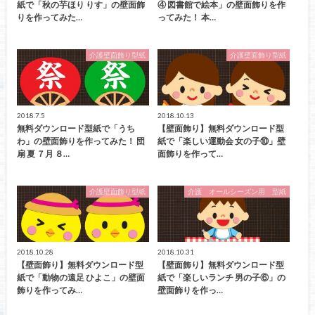
紙で「秋の芋ほり りす」の壁面飾
④ 図書館で絵本」の壁面飾りを作
りを作ってみた…
ってみた！ 本…
介護壁面飾り型紙
介護壁面飾り型紙
2018.7.5
2018.10.13
無料ダウンロード型紙で「うち
【壁面飾り】無料ダウンロード型
わ」の壁面飾りを作ってみた！ 団
紙で「楽しい運動会 女の子⑩」壁
扇 夏 ７月 ８…
面飾りを作って…
介護壁面飾り型紙
介護 オールシーズン用 型紙
2018.10.28
2018.10.31
【壁面飾り】無料ダウンロード型
【壁面飾り】無料ダウンロード型
紙で「動物の遠足 ひよこ」の壁面
紙で「楽しいランチ 男の子⑥」の
飾りを作ってみ…
壁面飾りを作っ…