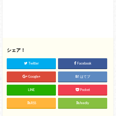
シェア！
Twitter
Facebook
Google+
はてブ
LINE
Pocket
RSS
feedly