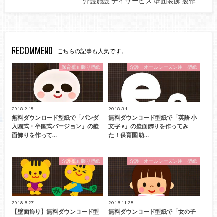
介護施設 デイサービス 壁面装飾 製作
RECOMMEND
こちらの記事も人気です。
保育壁面飾り型紙
介護 オールシーズン用 型紙
2018.2.15
2018.3.1
無料ダウンロード型紙で「パンダ
無料ダウンロード型紙で「英語 小
入園式・卒園式バージョン」の壁
文字 e」の壁面飾りを作ってみ
面飾りを作って…
た！保育園 幼…
介護壁面飾り型紙
介護 オールシーズン用 型紙
2018.9.27
2019.11.28
【壁面飾り】無料ダウンロード型
無料ダウンロード型紙で「女の子