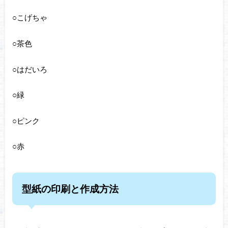
○こげちゃ
○茶色
○はだいろ
○緑
○ピンク
○赤
型紙の印刷と作成方法