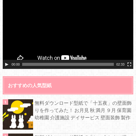
画
プ
レ
ー
ヤ
ー
00:00
02:33
おすすめの人気型紙
無料ダウンロード型紙で「十五夜」の壁面飾
りを作ってみた！ お月見 秋 満月 ９月 保育園
幼稚園 介護施設 デイサービス 壁面装飾 製作