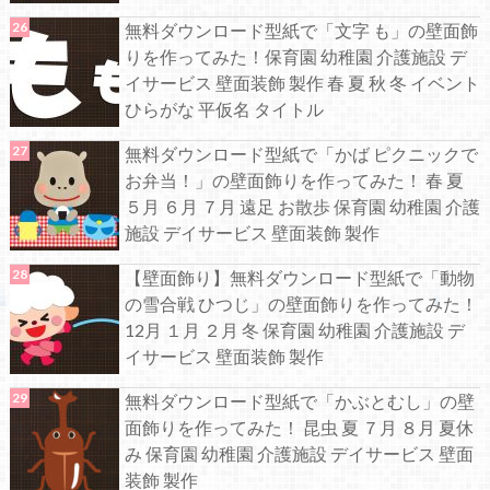
無料ダウンロード型紙で「文字 も」の壁面飾
りを作ってみた！保育園 幼稚園 介護施設 デ
イサービス 壁面装飾 製作 春 夏 秋 冬 イベント
ひらがな 平仮名 タイトル
無料ダウンロード型紙で「かば ピクニックで
お弁当！」の壁面飾りを作ってみた！ 春 夏
５月 ６月 ７月 遠足 お散歩 保育園 幼稚園 介護
施設 デイサービス 壁面装飾 製作
【壁面飾り】無料ダウンロード型紙で「動物
の雪合戦 ひつじ」の壁面飾りを作ってみた！
12月 １月 ２月 冬 保育園 幼稚園 介護施設 デ
イサービス 壁面装飾 製作
無料ダウンロード型紙で「かぶとむし」の壁
面飾りを作ってみた！ 昆虫 夏 ７月 ８月 夏休
み 保育園 幼稚園 介護施設 デイサービス 壁面
装飾 製作