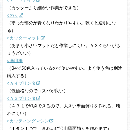
（カッターより細かい作業ができる）
○のり
（塗った部分が青くなりわかりやすい。乾くと透明にな
る）
○カッターマット
（あまり小さいマットだと作業しにくい。Ａ３ぐらいがち
ょうどいい）
○画用紙
（B4で
50色入っているので使いやすい。よく使う色は別途
購入する）
○Ａ４プリンタ
（低価格なのでコスパが良い）
○Ａ３プリンタ
（Ａ３まで印刷できるので、大きい壁面飾りを作れる。壊
れにくい）
○カッティングマシン
（ボタン１つで、きれいに沢山壁面飾りを作れます）