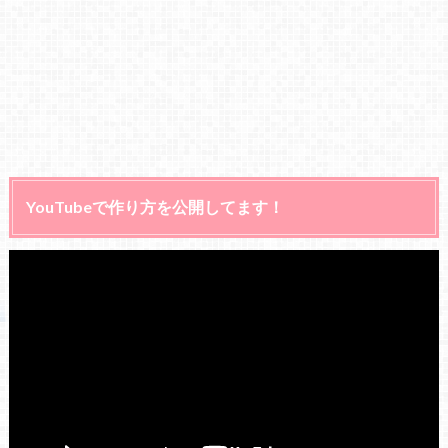
YouTubeで作り方を公開してます！
動
画
プ
レ
ー
ヤ
ー