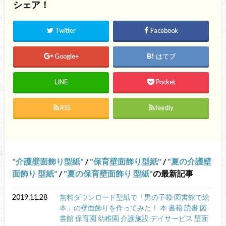
シェア！
Twitter
Facebook
Google+
はてブ
LINE
Pocket
RSS
feedly
介護壁面飾り型紙
/
保育壁面飾り型紙
/
夏の介護壁
面飾り 型紙
/
夏の保育壁面飾り 型紙
の最新記事
2019.11.28
無料ダウンロード型紙で「男の子⑩ 図書館で絵
本」の壁面飾りを作ってみた！ 本 書籍 読書 図
書館 保育園 幼稚園 介護施設 デイサービス 壁面