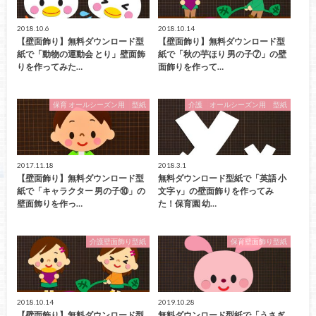
2018.10.6
2018.10.14
【壁面飾り】無料ダウンロード型
【壁面飾り】無料ダウンロード型
紙で「動物の運動会 とり」壁面飾
紙で「秋の芋ほり 男の子⑦」の壁
りを作ってみた…
面飾りを作って…
保育 オールシーズン用 型紙
介護 オールシーズン用 型紙
2017.11.18
2018.3.1
【壁面飾り】無料ダウンロード型
無料ダウンロード型紙で「英語 小
紙で「キャラクター 男の子⑩」の
文字 y」の壁面飾りを作ってみ
壁面飾りを作っ…
た！保育園 幼…
介護壁面飾り型紙
保育壁面飾り型紙
2018.10.14
2019.10.28
【壁面飾り】無料ダウンロード型
無料ダウンロード型紙で「うさぎ