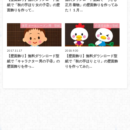
紙で「秋の芋ほり 女の子②」の壁
正月 着物」の壁面飾りを作ってみ
面飾りを作って…
た！ １月 …
保育 オールシーズン用 型紙
介護壁面飾り型紙
2017.11.17
2018.9.30
【壁面飾り】無料ダウンロード型
【壁面飾り】無料ダウンロード型
紙で「キャラクター 男の子④」の
紙で「秋の芋ほり とり」の壁面飾
壁面飾りを作っ…
りを作ってみた…