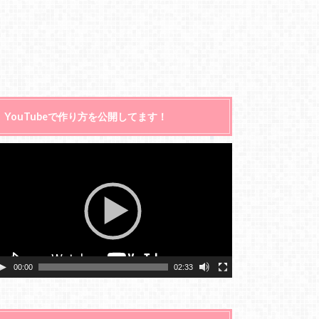
YouTubeで作り方を公開してます！
動
画
プ
レ
ー
ヤ
ー
00:00
02:33