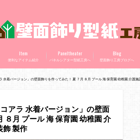
Item
Paneltheater
Blog
便利なアイテム紹介
パネルシアター型紙工房へ
壁面飾り工房ブログへ
水着バージョン」の壁面飾りを作ってみた！ 夏 ７月 ８月 プール 海 保育園 幼稚園 介護施
コアラ 水着バージョン」の壁面
 ８月 プール 海 保育園 幼稚園 介
装飾 製作