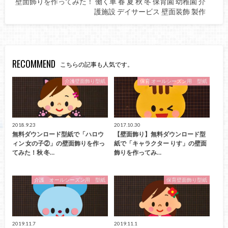
壁面飾りを作ってみた！ 働く車 春 夏 秋 冬 保育園 幼稚園 介
護施設 デイサービス 壁面装飾 製作
RECOMMEND
こちらの記事も人気です。
介護壁面飾り型紙
保育 オールシーズン用 型紙
2018.9.23
2017.10.30
無料ダウンロード型紙で「ハロウ
【壁面飾り】無料ダウンロード型
ィン 女の子②」の壁面飾りを作っ
紙で「キャラクター りす」の壁面
てみた！秋 冬…
飾りを作ってみ…
介護 オールシーズン用 型紙
保育壁面飾り型紙
2019.11.7
2019.11.1