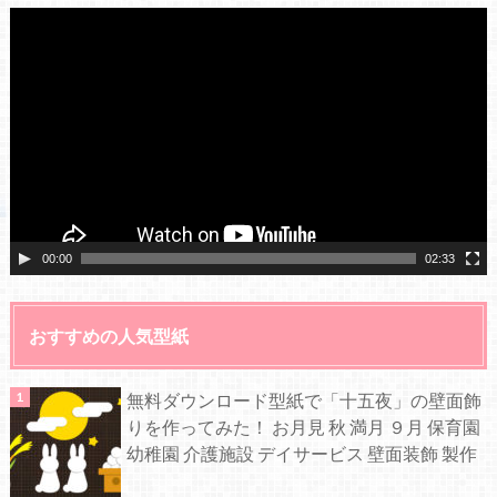
動
画
プ
レ
ー
ヤ
ー
00:00
02:33
おすすめの人気型紙
無料ダウンロード型紙で「十五夜」の壁面飾
りを作ってみた！ お月見 秋 満月 ９月 保育園
幼稚園 介護施設 デイサービス 壁面装飾 製作