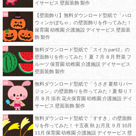
イサービス 壁面装飾 製作
【壁面飾り】無料ダウンロード型紙で「ハロ
ウィンかぼちゃ」の壁面飾りを作ってみた！
保育園 幼稚園 介護施設 デイサービス 壁面装
飾 製作
無料ダウンロード型紙で「スイカ part2」の
壁面飾りを作ってみた！ 夏 ７月 ８月 野菜 フ
ルーツ 保育園 幼稚園 介護施設 デイサービス
壁面装飾 製作
無料ダウンロード型紙で「うさぎ 夏祭りバー
ジョン」の壁面飾りを作ってみた！夏 祭り７
月 ８月 浴衣 花火保育園 幼稚園 介護施設 デイ
サービス 壁面装飾 製作
無料ダウンロード型紙で「すすき」の壁面飾
りを作ってみた！ 十五夜 秋 お月見 ９月 10月
11月 保育園 幼稚園 介護施設 デイサービス 壁