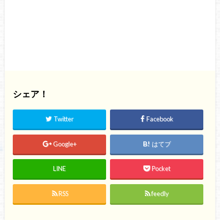
シェア！
Twitter
Facebook
Google+
はてブ
LINE
Pocket
RSS
feedly