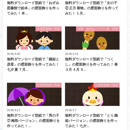
無料ダウンロード型紙で「ねずみ
無料ダウンロード型紙で「女の子
図書館で絵本」の壁面飾りを作っ
② 正月 着物」の壁面飾りを作って
てみた！ 本 …
みた！ １月…
介護壁面飾り型紙
介護 オールシーズン用 型紙
2018.4.30
2018.3.13
無料ダウンロード型紙で「織姫と
無料ダウンロード型紙で「つく
彦星」の壁面飾りを作ってみた！
し」の壁面飾りを作ってみた！ 春
七夕 夏 ７月…
３月 ４月 ５…
介護壁面飾り型紙
介護壁面飾り型紙
2018.4.27
2018.5.7
無料ダウンロード型紙で「男の子
無料ダウンロード型紙で「とり 織
⑦ 梅雨バージョン」の壁面飾りを
姫バージョン」の壁面飾りを作っ
作ってみた！ …
てみた！ 七夕…