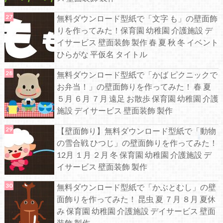
無料ダウンロード型紙で「文字 も」の壁面飾
りを作ってみた！保育園 幼稚園 介護施設 デ
イサービス 壁面装飾 製作 春 夏 秋 冬 イベント
ひらがな 平仮名 タイトル
無料ダウンロード型紙で「かば ピクニックで
お弁当！」の壁面飾りを作ってみた！ 春 夏
５月 ６月 ７月 遠足 お散歩 保育園 幼稚園 介護
施設 デイサービス 壁面装飾 製作
【壁面飾り】無料ダウンロード型紙で「動物
の雪合戦 ひつじ」の壁面飾りを作ってみた！
12月 １月 ２月 冬 保育園 幼稚園 介護施設 デ
イサービス 壁面装飾 製作
無料ダウンロード型紙で「かぶとむし」の壁
面飾りを作ってみた！ 昆虫 夏 ７月 ８月 夏休
み 保育園 幼稚園 介護施設 デイサービス 壁面
装飾 製作