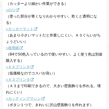
（カッターより細かい作業ができる）
○のり
（塗った部分が青くなりわかりやすい。乾くと透明にな
る）
○カッターマット
（あまり小さいマットだと作業しにくい。Ａ３ぐらいがち
ょうどいい）
○画用紙
（B4で
50色入っているので使いやすい。よく使う色は別途
購入する）
○Ａ４プリンタ
（低価格なのでコスパが良い）
○Ａ３プリンタ
（Ａ３まで印刷できるので、大きい壁面飾りを作れる。壊
れにくい）
○カッティングマシン
（ボタン１つで、きれいに沢山壁面飾りを作れます）