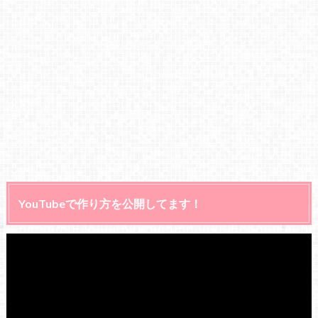
YouTubeで作り方を公開してます！
動
画
プ
レ
ー