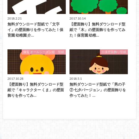
2018.2.21
2017.10.14
無料ダウンロード型紙で「文字
【壁面飾り】無料ダウンロード型
イ」の壁面飾りを作ってみた！保
紙で「木」の壁面飾りを作ってみ
育園 幼稚園 介…
た！保育園 幼稚…
保育 オールシーズン用 型紙
介護壁面飾り型紙
2017.10.28
2018.5.1
【壁面飾り】無料ダウンロード型
無料ダウンロード型紙で「男の子
紙で「キャラクター くま」の壁面
⑦ 七夕バージョン」の壁面飾りを
飾りを作ってみ…
作ってみた！ …