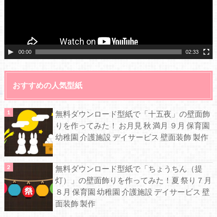
ヤ
ー
00:00
02:33
おすすめの人気型紙
無料ダウンロード型紙で「十五夜」の壁面飾
りを作ってみた！ お月見 秋 満月 ９月 保育園
幼稚園 介護施設 デイサービス 壁面装飾 製作
無料ダウンロード型紙で「ちょうちん（提
灯）」の壁面飾りを作ってみた！夏 祭り７月
８月 保育園 幼稚園 介護施設 デイサービス 壁
面装飾 製作