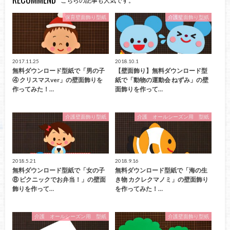
こちらの記事も人気です。
保育壁面飾り型紙
介護壁面飾り型紙
2017.11.25
2018.10.1
無料ダウンロード型紙で「男の子
【壁面飾り】無料ダウンロード型
④ クリスマスver」の壁面飾りを
紙で「動物の運動会 ねずみ」の壁
作ってみた！…
面飾りを作って…
介護壁面飾り型紙
介護 オールシーズン用 型紙
2018.5.21
2018.9.16
無料ダウンロード型紙で「女の子
無料ダウンロード型紙で「海の生
⑧ ピクニックでお弁当！」の壁面
き物 カクレクマノミ」の壁面飾り
飾りを作って…
を作ってみた！…
介護 オールシーズン用 型紙
介護壁面飾り型紙