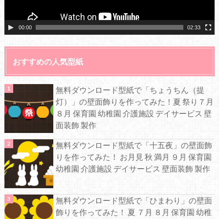
00:00
02:33
おすすめの人気型紙
無料ダウンロード型紙で「ちょうちん（提
灯）」の壁面飾りを作ってみた！夏 祭り７月
８月 保育園 幼稚園 介護施設 デイサービス 壁
面装飾 製作
無料ダウンロード型紙で「十五夜」の壁面飾
りを作ってみた！ お月見 秋 満月 ９月 保育園
幼稚園 介護施設 デイサービス 壁面装飾 製作
無料ダウンロード型紙で「ひまわり」の壁面
飾りを作ってみた！ 夏 ７月 ８月 保育園 幼稚