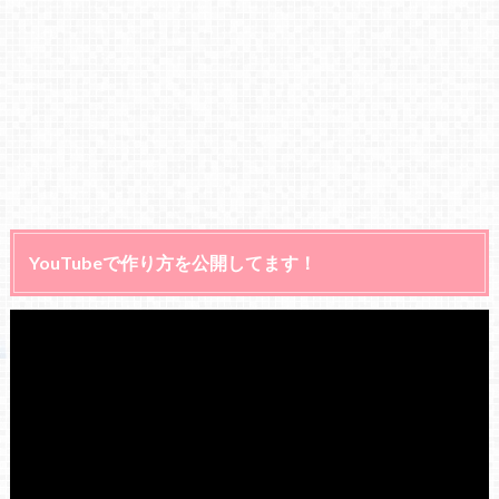
YouTubeで作り方を公開してます！
動
画
プ
レ
ー
ヤ
ー