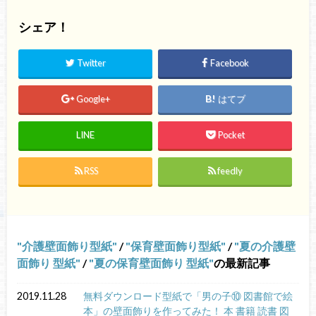
シェア！
Twitter
Facebook
Google+
はてブ
LINE
Pocket
RSS
feedly
介護壁面飾り型紙
/
保育壁面飾り型紙
/
夏の介護壁
面飾り 型紙
/
夏の保育壁面飾り 型紙
の最新記事
2019.11.28
無料ダウンロード型紙で「男の子⑩ 図書館で絵
本」の壁面飾りを作ってみた！ 本 書籍 読書 図