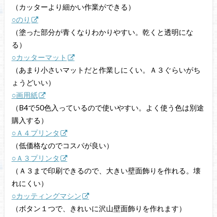
（カッターより細かい作業ができる）
○のり
（塗った部分が青くなりわかりやすい。乾くと透明にな
る）
○カッターマット
（あまり小さいマットだと作業しにくい。Ａ３ぐらいがち
ょうどいい）
○画用紙
（B4で
50色入っているので使いやすい。よく使う色は別途
購入する）
○Ａ４プリンタ
（低価格なのでコスパが良い）
○Ａ３プリンタ
（Ａ３まで印刷できるので、大きい壁面飾りを作れる。壊
れにくい）
○カッティングマシン
（ボタン１つで、きれいに沢山壁面飾りを作れます）