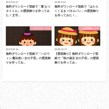
2019.10.27
2018.9.14
無料ダウンロード型紙で「夏 なつ
無料ダウンロード型紙で「はたら
タイトル」の壁面飾りを作ってみ
くくるま パネルバン」の壁面飾り
た！ 文字…
を作ってみた！…
介護壁面飾り型紙
介護壁面飾り型紙
2019.10.16
2018.10.17
無料ダウンロード型紙で「ハロウ
【壁面飾り】無料ダウンロード型
ィン 魔法使い 女の子⑤」の壁面飾
紙で「秋の遠足 女の子④」の壁面
りを作ってみ…
飾りを作ってみ…