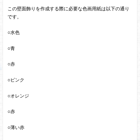
この壁面飾りを作成する際に必要な色画用紙は以下の通り
です。
○水色
○青
○赤
○ピンク
○オレンジ
○赤
○薄い赤