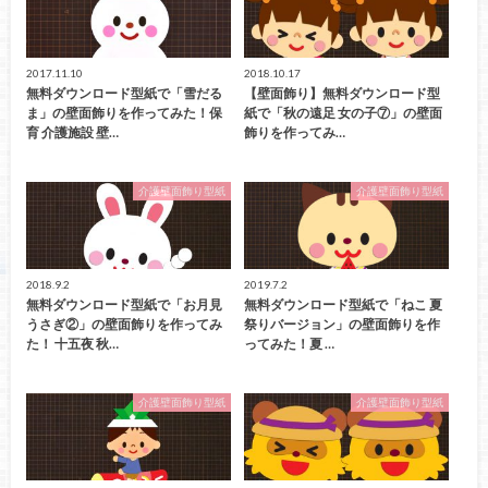
2017.11.10
2018.10.17
無料ダウンロード型紙で「雪だる
【壁面飾り】無料ダウンロード型
ま」の壁面飾りを作ってみた！保
紙で「秋の遠足 女の子⑦」の壁面
育 介護施設 壁…
飾りを作ってみ…
介護壁面飾り型紙
介護壁面飾り型紙
2018.9.2
2019.7.2
無料ダウンロード型紙で「お月見
無料ダウンロード型紙で「ねこ 夏
うさぎ②」の壁面飾りを作ってみ
祭りバージョン」の壁面飾りを作
た！ 十五夜 秋…
ってみた！夏 …
介護壁面飾り型紙
介護壁面飾り型紙