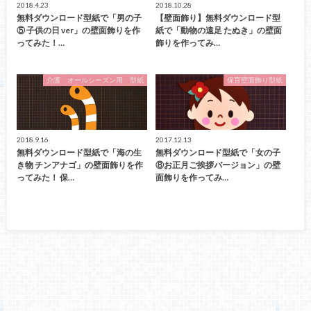
2018.4.23
2018.10.28
無料ダウンロード型紙で「男の子
【壁面飾り】無料ダウンロード型
⑤ 子供の日 ver」の壁面飾りを作
紙で「動物の遠足 たぬき」の壁面
ってみた！…
飾りを作ってみ…
介護 オールシーズン用 型紙
保育壁面飾り型紙
2018.9.16
2017.12.13
無料ダウンロード型紙で「海の生
無料ダウンロード型紙で「女の子
き物 チンアナゴ」の壁面飾りを作
⑧お正月ご挨拶バージョン」の壁
ってみた！ 保…
面飾りを作ってみ…