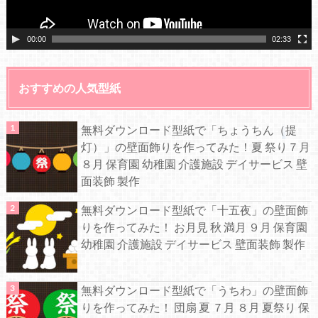
00:00
02:33
おすすめの人気型紙
無料ダウンロード型紙で「ちょうちん（提
灯）」の壁面飾りを作ってみた！夏 祭り７月
８月 保育園 幼稚園 介護施設 デイサービス 壁
面装飾 製作
無料ダウンロード型紙で「十五夜」の壁面飾
りを作ってみた！ お月見 秋 満月 ９月 保育園
幼稚園 介護施設 デイサービス 壁面装飾 製作
無料ダウンロード型紙で「うちわ」の壁面飾
りを作ってみた！ 団扇 夏 ７月 ８月 夏祭り 保