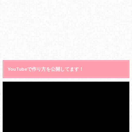
YouTubeで作り方を公開してます！
動
画
プ
レ
ー
ヤ
ー