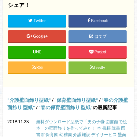
シェア！
Twitter
Facebook
Google+
はてブ
LINE
Pocket
RSS
feedly
介護壁面飾り型紙
/
保育壁面飾り型紙
/
春の介護壁
面飾り 型紙
/
春の保育壁面飾り 型紙
の最新記事
2019.11.28
無料ダウンロード型紙で「男の子⑩ 図書館で絵
本」の壁面飾りを作ってみた！ 本 書籍 読書 図
書館 保育園 幼稚園 介護施設 デイサービス 壁面