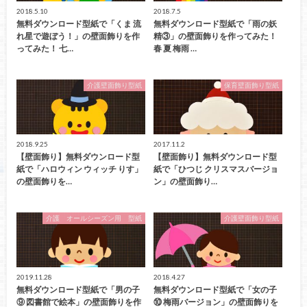
2018.5.10
2018.7.5
無料ダウンロード型紙で「くま 流
無料ダウンロード型紙で「雨の妖
れ星で遊ぼう！」の壁面飾りを作
精③」の壁面飾りを作ってみた！
ってみた！ 七…
春 夏 梅雨 …
介護壁面飾り型紙
保育壁面飾り型紙
2018.9.25
2017.11.2
【壁面飾り】無料ダウンロード型
【壁面飾り】無料ダウンロード型
紙で「ハロウィン ウィッチ りす」
紙で「ひつじ クリスマスバージョ
の壁面飾りを…
ン」の壁面飾り…
介護 オールシーズン用 型紙
介護壁面飾り型紙
2019.11.28
2018.4.27
無料ダウンロード型紙で「男の子
無料ダウンロード型紙で「女の子
⑨ 図書館で絵本」の壁面飾りを作
⑩ 梅雨バージョン」の壁面飾りを