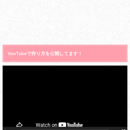
YouTubeで作り方を公開してます！
動
画
プ
レ
ー
ヤ
ー