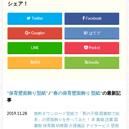
シェア！
Twitter
Facebook
Google+
はてブ
LINE
Pocket
RSS
feedly
保育壁面飾り型紙
/
春の保育壁面飾り 型紙
の最新記
事
2019.11.28
無料ダウンロード型紙で「男の子⑩ 図書館で絵
本」の壁面飾りを作ってみた！ 本 書籍 読書 図
書館 保育園 幼稚園 介護施設 デイサービス 壁面