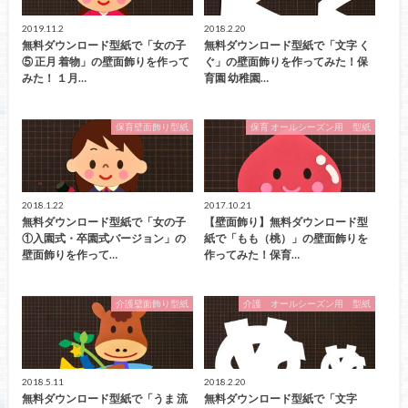
2019.11.2
2018.2.20
無料ダウンロード型紙で「女の子
無料ダウンロード型紙で「文字 く
⑤ 正月 着物」の壁面飾りを作って
ぐ」の壁面飾りを作ってみた！保
みた！ １月…
育園 幼稚園…
保育壁面飾り型紙
保育 オールシーズン用 型紙
2018.1.22
2017.10.21
無料ダウンロード型紙で「女の子
【壁面飾り】無料ダウンロード型
①入園式・卒園式バージョン」の
紙で「もも（桃）」の壁面飾りを
壁面飾りを作って…
作ってみた！保育…
介護壁面飾り型紙
介護 オールシーズン用 型紙
2018.5.11
2018.2.20
無料ダウンロード型紙で「うま 流
無料ダウンロード型紙で「文字